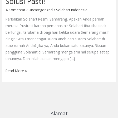
Solusi Pasti!
Semarang
—
4 Komentar
/
Uncategorized
/
Solahart Indonesia
Servis
Perbaikan Solahart Resmi Semarang, Apakah Anda pernah
Resmi,
merasa frustrasi karena pemanas air Solahart tiba-tiba tidak
Solusi
berfungsi, terutama di pagi hari ketika udara Semarang masih
Pasti!
dingin? Atau mendengar suara aneh dari sistem Solahart di
atap rumah Anda? Jika ya, Anda bukan satu-satunya. Ribuan
pengguna Solahart di Semarang mengalami hal serupa setiap
tahunnya. Dan inilah alasan mengapa […]
Read More »
Alamat