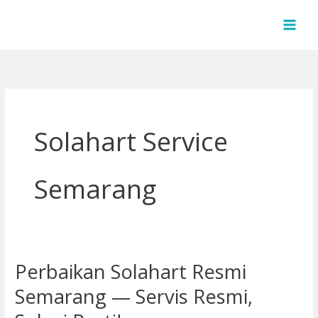
Lewati
ke
konten
Solahart Service
Semarang
Perbaikan Solahart Resmi
Perbaikan
Solahart
Semarang — Servis Resmi,
Resmi