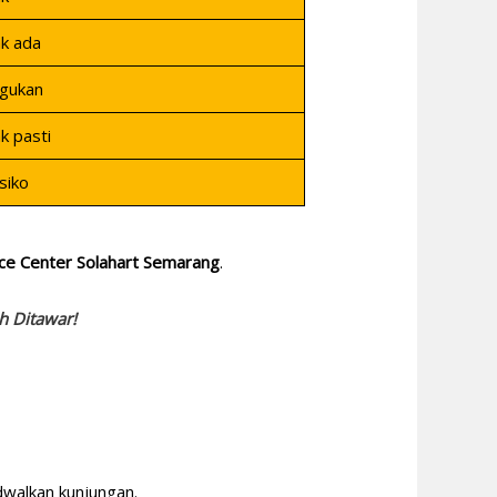
k ada
gukan
k pasti
siko
ice Center Solahart Semarang
.
 Ditawar!
walkan kunjungan.