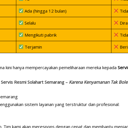
Ada (hingga 12 bulan)
Tida
Selalu
Dira
Mengikuti pabrik
Tida
Terjamin
Beri
una kini hanya mempercayakan pemeliharaan mereka kepada
Serv
h Servis Resmi Solahart Semarang –
Karena Kenyamanan Tak Boleh
 Semarang
nggunakan sistem layanan yang terstruktur dan profesional:
on. Tim kami akan merespons dengan cepat dan membantu menjad