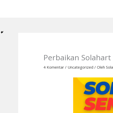
Lewati
ke
konten
Perbaikan Solahart
4 Komentar
/
Uncategorized
/ Oleh
Sol