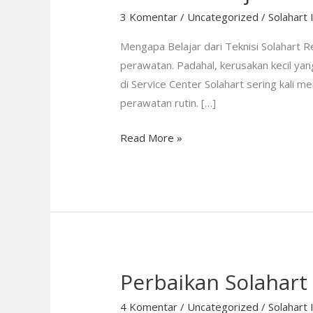
Solahart:
3 Komentar
/
Uncategorized
/
Solahart 
Cara
Mengapa Belajar dari Teknisi Solahart
Mencegah
perawatan. Padahal, kerusakan kecil yan
Kerusakan
di Service Center Solahart sering kali 
Water
perawatan rutin. […]
Heater
Sebelum
Read More »
Terjadi
Perbaikan Solahart
Perbaikan
Solahart
4 Komentar
/
Uncategorized
/
Solahart 