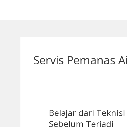
Lewati
ke
konten
Servis Pemanas Ai
Belajar dari Tekni
Belajar
dari
Sebelum Terjadi
Teknisi