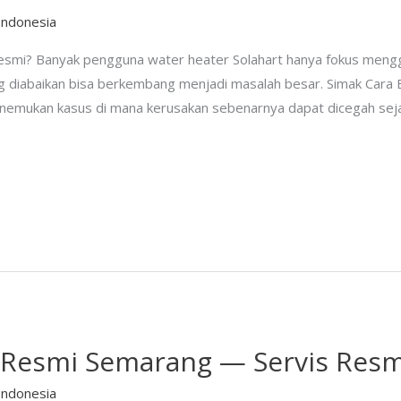
Indonesia
 Resmi? Banyak pengguna water heater Solahart hanya fokus men
g diabaikan bisa berkembang menjadi masalah besar. Simak Cara Bel
menemukan kasus di mana kerusakan sebenarnya dapat dicegah sejak
 Resmi Semarang — Servis Resmi,
Indonesia