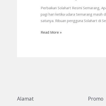
Resmi
Semarang
Perbaikan Solahart Resmi Semarang, Apak
—
pagi hari ketika udara Semarang masih d
Servis
satunya. Ribuan pengguna Solahart di S
Resmi,
Read More »
Solusi
Pasti!
Alamat
Promo