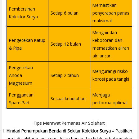
Memastikan
Pembersihan
Setiap 6 bulan
penyerapan panas
Kolektor Surya
maksimal
Menghindari
Pengecekan Katup
kebocoran dan
Setiap 12 bulan
& Pipa
memastikan aliran
air lancar
Pengecekan
Mengurangi risiko
Anoda
Setiap 2 tahun
korosi pada tangki
Magnesium
Penggantian
Menjaga
Sesuai kebutuhan
Spare Part
performa optimal
Tips Merawat Pemanas Air Solahart:
Hindari Penumpukan Benda di Sekitar Kolektor Surya
– Pastikan
area di sekitar panel surya tetap bersih dan tidak terhalang oleh