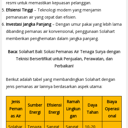
resmi untuk memastikan kepuasan pelanggan.
Efisiensi Tinggi
– Teknologi modern yang menjamin
pemanasan air yang cepat dan efisien.
Investasi Jangka Panjang
– Dengan umur pakai yang lebih lama
dibanding pemanas air konvensional, penggunaan Solahart
memberikan penghematan dalam jangka panjang.
Baca:
Solahart Bali: Solusi Pemanas Air Tenaga Surya dengan
Teknisi Bersertifikat untuk Penjualan, Perawatan, dan
Perbaikan!
Berikut adalah tabel yang membandingkan Solahart dengan
jenis pemanas air lainnya berdasarkan aspek utama:
Jenis
Ramah
Biaya
Sumber
Efisiensi
Daya
Peman
Lingkun
Operasi
Energi
Energi
Tahan
as Air
gan
onal
Solahar
Tenaga
Sangat
Sangat
10-20