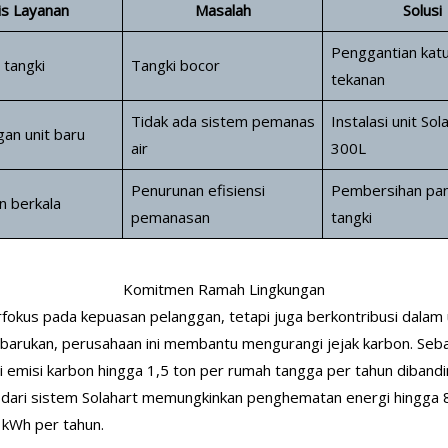
is Layanan
Masalah
Solusi
Penggantian kat
 tangki
Tangki bocor
tekanan
Tidak ada sistem pemanas
Instalasi unit Sol
an unit baru
air
300L
Penurunan efisiensi
Pembersihan pan
 berkala
pemanasan
tangki
Komitmen Ramah Lingkungan
rfokus pada kepuasan pelanggan, tetapi juga berkontribusi dalam
arukan, perusahaan ini membantu mengurangi jejak karbon. Seb
 emisi karbon hingga 1,5 ton per rumah tangga per tahun diband
 tinggi dari sistem Solahart memungkinkan penghematan energi hin
0 kWh per tahun.