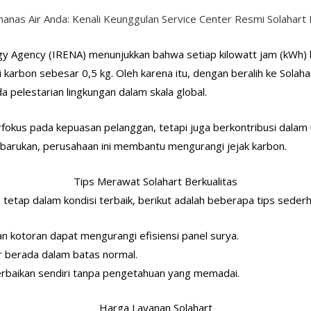
anas Air Anda: Kenali Keunggulan Service Center Resmi Solahart 
y Agency (IRENA) menunjukkan bahwa setiap kilowatt jam (kWh) lis
arbon sebesar 0,5 kg. Oleh karena itu, dengan beralih ke Solah
ada pelestarian lingkungan dalam skala global.
rfokus pada kepuasan pelanggan, tetapi juga berkontribusi dalam
arukan, perusahaan ini membantu mengurangi jejak karbon.
Tips Merawat Solahart Berkualitas
tetap dalam kondisi terbaik, berikut adalah beberapa tips sederh
an kotoran dapat mengurangi efisiensi panel surya.
ir berada dalam batas normal.
perbaikan sendiri tanpa pengetahuan yang memadai.
Harga Layanan Solahart