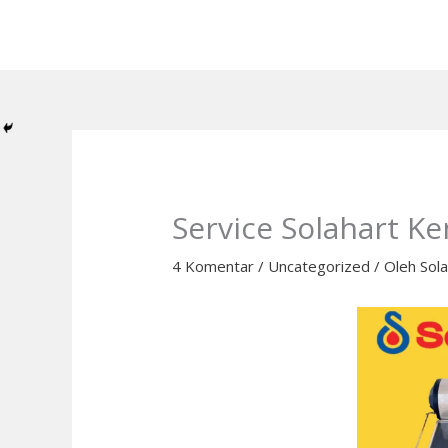
Lewati
ke
konten
Service Solahart Ke
4 Komentar
/
Uncategorized
/ Oleh
Sol