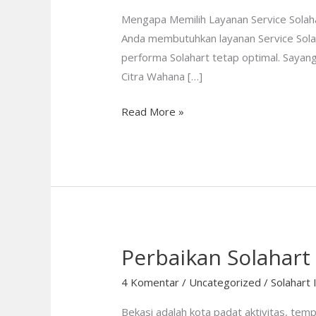
Bekasi
Mengapa Memilih Layanan Service Solahar
—
Anda membutuhkan layanan Service Solah
Cepat,
performa Solahart tetap optimal. Saya
Tepat,
Citra Wahana […]
dan
Read More »
Bergaransi!
Perbaikan Solahart
Perbaikan
Solahart
4 Komentar
/
Uncategorized
/
Solahart 
Resmi
Bekasi
Bekasi adalah kota padat aktivitas, te