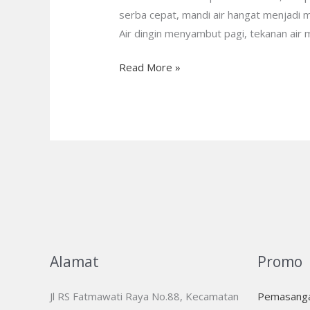
— Perlindungan
serba cepat, mandi air hangat menjadi m
Lebih
Air dingin menyambut pagi, tekanan air
Lama!
Read More »
Alamat
Promo
Jl RS Fatmawati Raya No.88, Kecamatan
Pemasanga