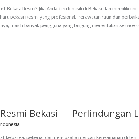
t Bekasi Resmi? Jika Anda berdomisili di Bekasi dan memiliki unit
art Bekasi Resmi yang profesional. Perawatan rutin dan perbaika
ngnya, masih banyak pengguna yang bingung menentukan service c
 Resmi Bekasi — Perlindungan 
Indonesia
mpat keluarga, pekerja, dan pengusaha mencari kenyamanan di ten