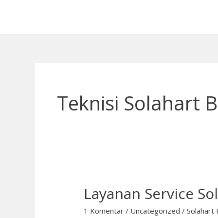
Lewati
ke
konten
Teknisi Solahart 
Layanan Service So
Layanan
Service
1 Komentar
/
Uncategorized
/
Solahart 
Solahart