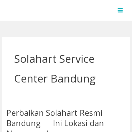
Lewati
ke
konten
Solahart Service
Center Bandung
Perbaikan Solahart Resmi
Perbaikan
Solahart
Bandung — Ini Lokasi dan
Resmi