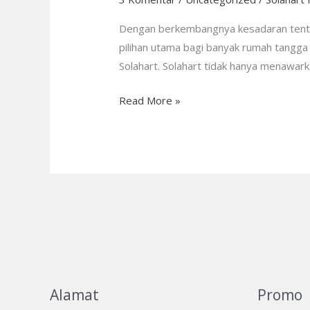
Menteng
PT.
Dengan berkembangnya kesadaran tentan
Citra
pilihan utama bagi banyak rumah tangga d
Wahana
Solahart. Solahart tidak hanya menawar
Lestari:
Read More »
CS
24/7
Alamat
Promo