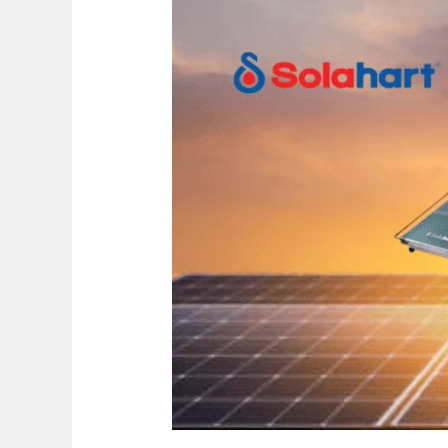
Pemanas
Air
Tenaga
Surya
Terbaik