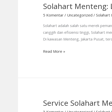
Solahart Menteng: 
5 Komentar
/
Uncategorized
/
Solahart 
Solahart adalah salah satu merek peman
canggih dan efisiensi tinggi, Solahart 
Di kawasan Menteng, Jakarta Pusat, ter
Read More »
Service Solahart Me
Service
Solahart
3 Komentar
/
Uncategorized
/
Solahart 