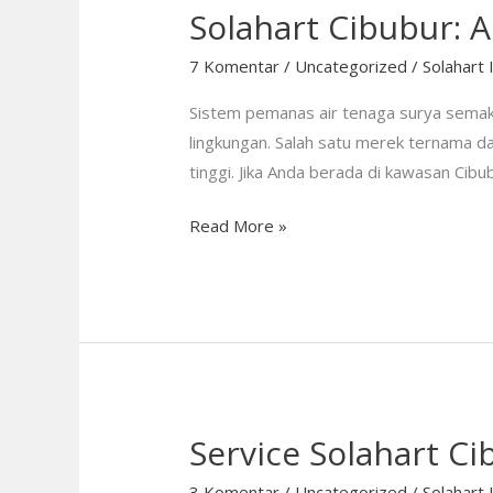
Solahart Cibubur: 
7 Komentar
/
Uncategorized
/
Solahart 
Sistem pemanas air tenaga surya semakin
lingkungan. Salah satu merek ternama dal
tinggi. Jika Anda berada di kawasan Cib
Read More »
Service Solahart Ci
Service
Solahart
3 Komentar
/
Uncategorized
/
Solahart 