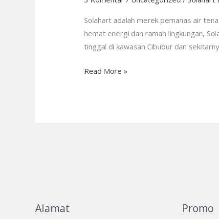
Cibubur
PT.
Solahart adalah merek pemanas air tenag
Citra
hemat energi dan ramah lingkungan, Sola
Wahana
tinggal di kawasan Cibubur dan sekitarny
Lestari:
Read More »
CS
24/7
Alamat
Promo