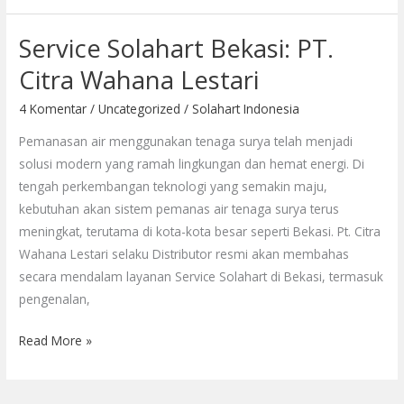
Service Solahart Bekasi: PT.
Service
Solahart
Citra Wahana Lestari
Bekasi:
4 Komentar
/
Uncategorized
/
Solahart Indonesia
PT.
Citra
Pemanasan air menggunakan tenaga surya telah menjadi
Wahana
solusi modern yang ramah lingkungan dan hemat energi. Di
Lestari
tengah perkembangan teknologi yang semakin maju,
kebutuhan akan sistem pemanas air tenaga surya terus
meningkat, terutama di kota-kota besar seperti Bekasi. Pt. Citra
Wahana Lestari selaku Distributor resmi akan membahas
secara mendalam layanan Service Solahart di Bekasi, termasuk
pengenalan,
Read More »