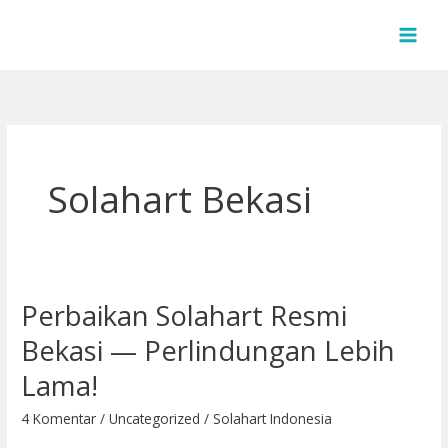
Lewati
ke
konten
Solahart Bekasi
Perbaikan Solahart Resmi
Perbaikan
Solahart
Bekasi — Perlindungan Lebih
Resmi
Lama!
Bekasi
— Perlindungan
4 Komentar
/
Uncategorized
/
Solahart Indonesia
Lebih