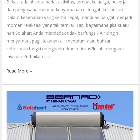
Bekasi adalah kota padat aktivitas, tempat keluarga, pekerja,
Lama!
dan pengusaha mencari kenyamanan di tengah kesibukan.
Dalam keseharian yang serba cepat, mandi air hangat menjadi
momen relaksasi yang tak ternilai. Tapi bagaimana jika suatu
hari Solahart Anda mendadak tidak berfungsi? Air dingin
menyambut pagi, tekanan air menurun, atau bahkan
kebocoran tangki menghancurkan rutinitas?Inilah mengapa
layanan Perbaikan […]
Read More »
Service
Center
Solahart
Bekasi
PT.
Citra