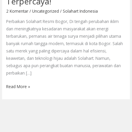
Terpercaya!
Bogor
—
2 Komentar
/
Uncategorized
/
Solahart Indonesia
Dealer
Perbaikan Solahart Resmi Bogor, Di tengah perubahan iklim
Resmi
dan meningkatnya kesadaran masyarakat akan energi
Terpercaya!
terbarukan, pemanas air tenaga surya menjadi pilihan utama
banyak rumah tangga modern, termasuk di kota Bogor. Salah
satu merek yang paling dipercaya dalam hal efisiensi,
keawetan, dan teknologi hijau adalah Solahart. Namun,
sebagus apa pun perangkat buatan manusia, perawatan dan
perbaikan […]
Read More »