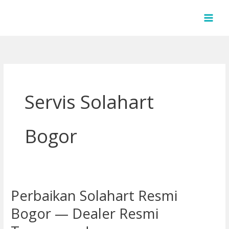
Lewati
ke
konten
Servis Solahart
Bogor
Perbaikan Solahart Resmi
Perbaikan
Solahart
Bogor — Dealer Resmi
Resmi