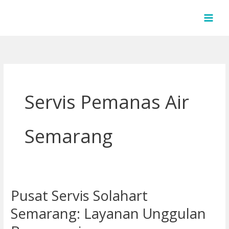
Lewati
ke
konten
Servis Pemanas Air
Semarang
Pusat Servis Solahart
Pusat
Servis
Semarang: Layanan Unggulan
Solahart