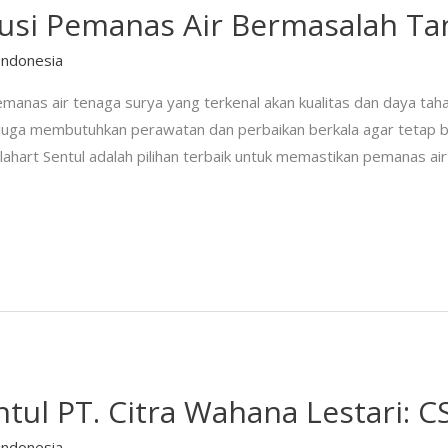
olusi Pemanas Air Bermasalah Ta
Indonesia
manas air tenaga surya yang terkenal akan kualitas dan daya tah
t juga membutuhkan perawatan dan perbaikan berkala agar tetap be
olahart Sentul adalah pilihan terbaik untuk memastikan pemanas ai
ntul PT. Citra Wahana Lestari: C
Indonesia