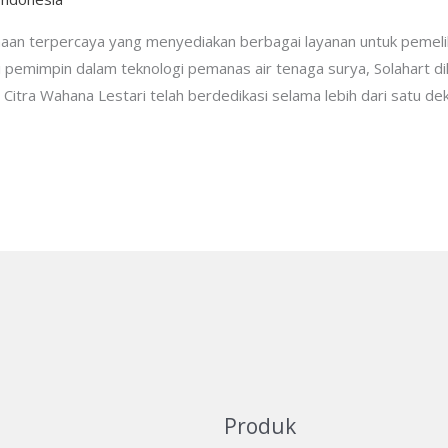
ahaan terpercaya yang menyediakan berbagai layanan untuk pemel
i pemimpin dalam teknologi pemanas air tenaga surya, Solahart dik
T. Citra Wahana Lestari telah berdedikasi selama lebih dari satu 
Produk