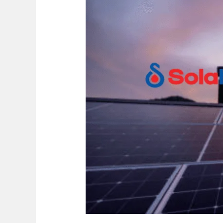
Pemanas
Air
Bermasalah
Tanpa
Ribet!