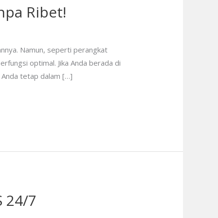
npa Ribet!
annya. Namun, seperti perangkat
rfungsi optimal. Jika Anda berada di
r Anda tetap dalam […]
S 24/7