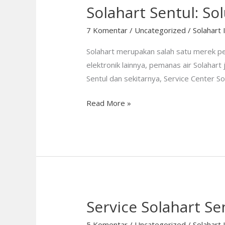
Solahart Sentul: S
7 Komentar
/
Uncategorized
/
Solahart 
Solahart merupakan salah satu merek pe
elektronik lainnya, pemanas air Solahar
Sentul dan sekitarnya, Service Center S
Read More »
Service Solahart Se
Service
Solahart
5 Komentar
/
Uncategorized
/
Solahart 