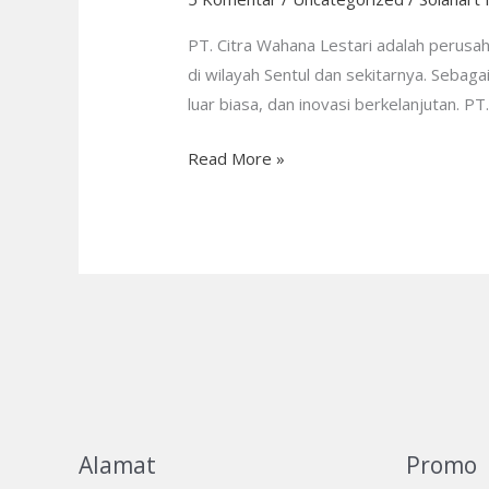
Sentul
PT.
PT. Citra Wahana Lestari adalah perus
Citra
di wilayah Sentul dan sekitarnya. Sebaga
Wahana
luar biasa, dan inovasi berkelanjutan. P
Lestari:
Read More »
CS
24/7
Alamat
Promo