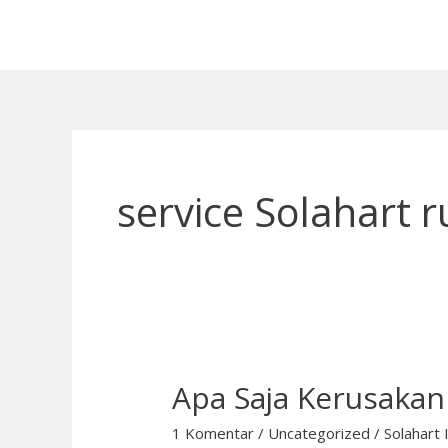
Lewati
ke
konten
service Solahart 
Apa Saja Kerusakan 
Apa
Saja
1 Komentar
/
Uncategorized
/
Solahart 
Kerusakan