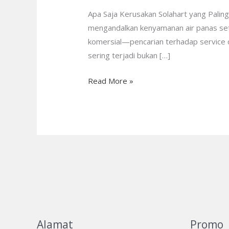
Solahart
Apa Saja Kerusakan Solahart yang Paling
yang
mengandalkan kenyamanan air panas seti
Paling
komersial—pencarian terhadap service c
Sering
sering terjadi bukan […]
Terjadi?
Read More »
Alamat
Promo