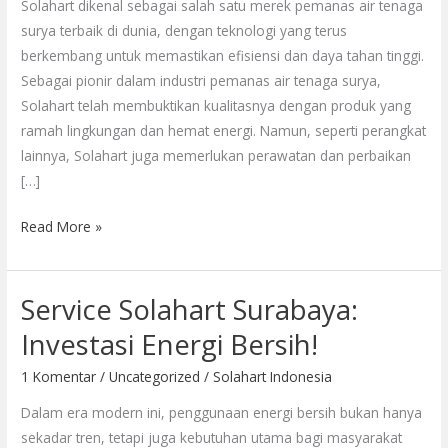
Solahart dikenal sebagai salah satu merek pemanas air tenaga
Pelanggan
surya terbaik di dunia, dengan teknologi yang terus
berkembang untuk memastikan efisiensi dan daya tahan tinggi.
Sebagai pionir dalam industri pemanas air tenaga surya,
Solahart telah membuktikan kualitasnya dengan produk yang
ramah lingkungan dan hemat energi. Namun, seperti perangkat
lainnya, Solahart juga memerlukan perawatan dan perbaikan
[…]
Read More »
Service Solahart Surabaya:
Service
Solahart
Investasi Energi Bersih!
Surabaya:
1 Komentar
/
Uncategorized
/
Solahart Indonesia
Investasi
Energi
Dalam era modern ini, penggunaan energi bersih bukan hanya
Bersih!
sekadar tren, tetapi juga kebutuhan utama bagi masyarakat