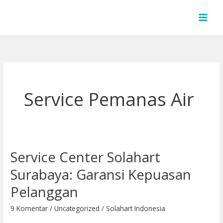
Lewati
ke
konten
Service Pemanas Air
Service Center Solahart
Service
Center
Surabaya: Garansi Kepuasan
Solahart
Pelanggan
Surabaya:
Garansi
9 Komentar
/
Uncategorized
/
Solahart Indonesia
Kepuasan