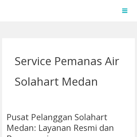
Lewati
ke
konten
Service Pemanas Air
Solahart Medan
Pusat Pelanggan Solahart
Pusat
Pelanggan
Medan: Layanan Resmi dan
Solahart