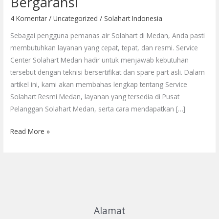
Bergaransi
Medan:
Layanan
4 Komentar
/
Uncategorized
/
Solahart Indonesia
Resmi
Sebagai pengguna pemanas air Solahart di Medan, Anda pasti
dan
membutuhkan layanan yang cepat, tepat, dan resmi. Service
Bergaransi
Center Solahart Medan hadir untuk menjawab kebutuhan
tersebut dengan teknisi bersertifikat dan spare part asli. Dalam
artikel ini, kami akan membahas lengkap tentang Service
Solahart Resmi Medan, layanan yang tersedia di Pusat
Pelanggan Solahart Medan, serta cara mendapatkan […]
Read More »
Alamat