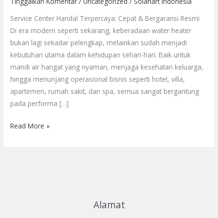
Tinggalkan Komentar
/
Uncategorized
/
Solahart Indonesia
|
Solusi
Service Center Handal Terpercaya: Cepat & Bergaransi Resmi
Service
Di era modern seperti sekarang, keberadaan water heater
Cepat
bukan lagi sekadar pelengkap, melainkan sudah menjadi
&
kebutuhan utama dalam kehidupan sehari-hari. Baik untuk
Bergaransi
mandi air hangat yang nyaman, menjaga kesehatan keluarga,
hingga menunjang operasional bisnis seperti hotel, villa,
apartemen, rumah sakit, dan spa, semua sangat bergantung
pada performa […]
Read More »
Alamat