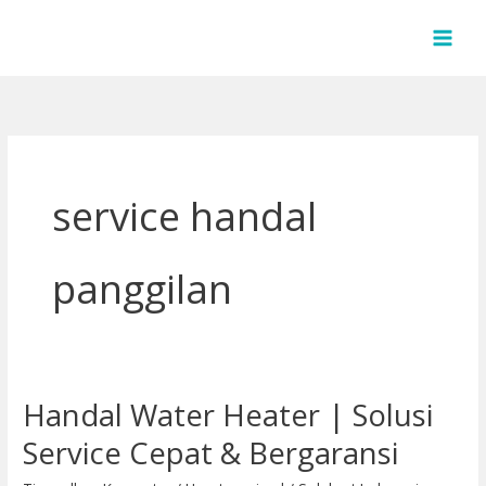
Lewati
ke
konten
service handal
panggilan
Handal Water Heater | Solusi
Handal
Water
Service Cepat & Bergaransi
Heater