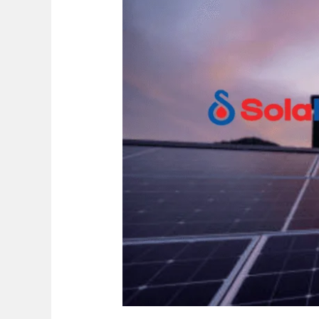
Pemanas
Air
Bermasalah
Tanpa
Ribet!