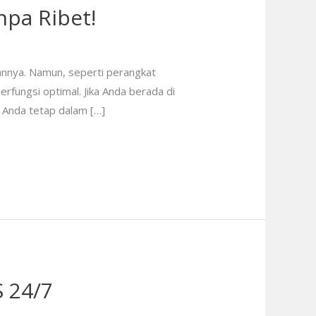
npa Ribet!
annya. Namun, seperti perangkat
rfungsi optimal. Jika Anda berada di
r Anda tetap dalam […]
S 24/7