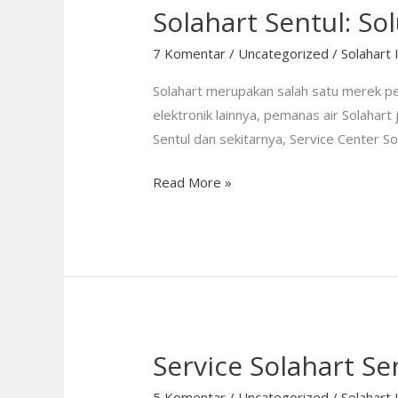
Solahart Sentul: S
7 Komentar
/
Uncategorized
/
Solahart 
Solahart merupakan salah satu merek pe
elektronik lainnya, pemanas air Solahar
Sentul dan sekitarnya, Service Center S
Read More »
Service Solahart Se
Service
Solahart
5 Komentar
/
Uncategorized
/
Solahart 