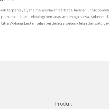
ahaan terpercaya yang menyediakan berbagai layanan untuk pemel
i pemimpin dalam teknologi pemanas air tenaga surya, Solahart dik
T. Citra Wahana Lestari telah berdedikasi selama lebih dari satu 
Produk