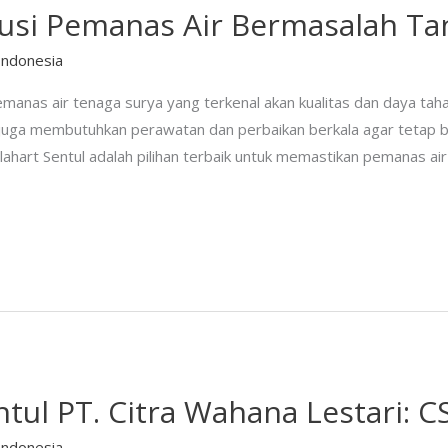
olusi Pemanas Air Bermasalah Ta
Indonesia
manas air tenaga surya yang terkenal akan kualitas dan daya tah
t juga membutuhkan perawatan dan perbaikan berkala agar tetap be
olahart Sentul adalah pilihan terbaik untuk memastikan pemanas ai
ntul PT. Citra Wahana Lestari: C
Indonesia