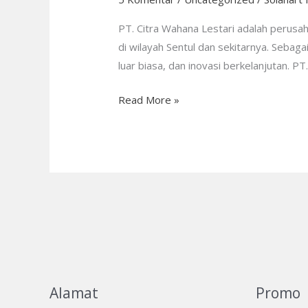
Sentul
PT.
PT. Citra Wahana Lestari adalah perus
Citra
di wilayah Sentul dan sekitarnya. Sebaga
Wahana
luar biasa, dan inovasi berkelanjutan. P
Lestari:
Read More »
CS
24/7
Alamat
Promo