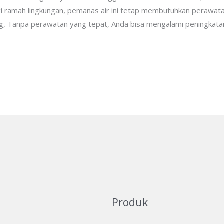
logi ramah lingkungan, pemanas air ini tetap membutuhkan perawa
g, Tanpa perawatan yang tepat, Anda bisa mengalami peningkatan t
Produk