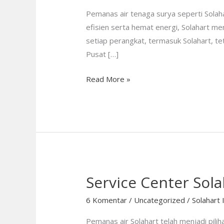
Bandung
Pemanas air tenaga surya seperti Solah
—
efisien serta hemat energi, Solahart m
Resmi
setiap perangkat, termasuk Solahart, te
dan
Pusat […]
Terpercaya
Read More »
Service Center Sol
Service
Center
6 Komentar
/
Uncategorized
/
Solahart 
Solahart
Bandung:
Pemanas air Solahart telah menjadi pili