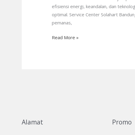
Respons
efisiensi energi, keandalan, dan tekno
Cepat
optimal. Service Center Solahart Bandun
&
pemanas,
Berkualitas!
Read More »
Alamat
Promo