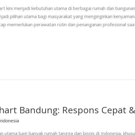
art kini menjadi kebutuhan utama di berbagai rumah dan bangunan
enjadi pilihan utama bagi masyarakat yang menginginkan kenyam
tap memerlukan perawatan rutin dan penanganan profesional saat 
ahart Bandung: Respons Cepat & 
Indonesia
han utama bagi banyak rumah tangga dan bisnis di Indonesia, khus