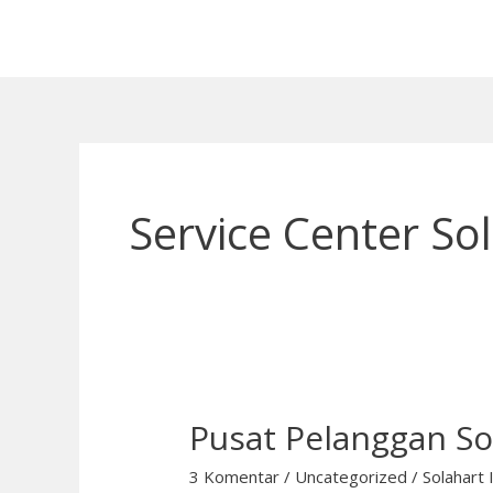
Lewati
ke
konten
Service Center S
Pusat Pelanggan S
Pusat
Pelanggan
3 Komentar
/
Uncategorized
/
Solahart 
Solahart