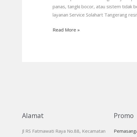
—
panas, tangki bocor, atau sistem tidak b
Dealer
layanan Service Solahart Tangerang res
Resmi
Read More »
Alamat
Promo
Jl RS Fatmawati Raya No.88, Kecamatan
Pemasanga