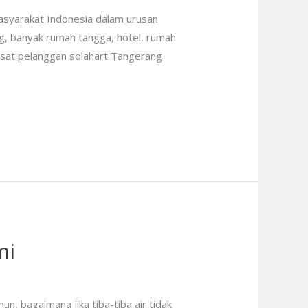
masyarakat Indonesia dalam urusan
ang, banyak rumah tangga, hotel, rumah
usat pelanggan solahart Tangerang
mi
, bagaimana jika tiba-tiba air tidak