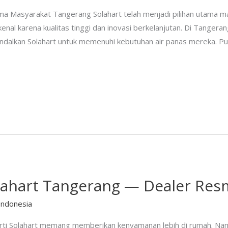
tama Masyarakat Tangerang Solahart telah menjadi pilihan utama 
kenal karena kualitas tinggi dan inovasi berkelanjutan. Di Tanger
andalkan Solahart untuk memenuhi kebutuhan air panas mereka. P
lahart Tangerang — Dealer Res
Indonesia
rti Solahart memang memberikan kenyamanan lebih di rumah. Namun