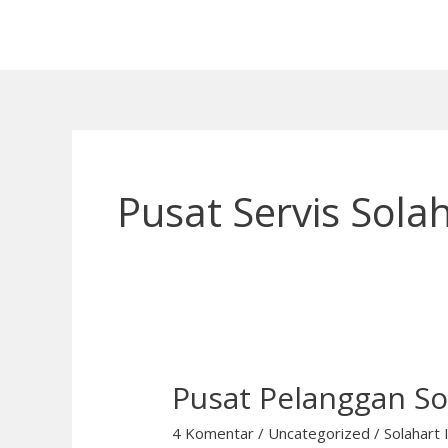
Lewati
ke
konten
Pusat Servis Sola
Pusat Pelanggan So
Pusat
Pelanggan
4 Komentar
/
Uncategorized
/
Solahart 
Solahart