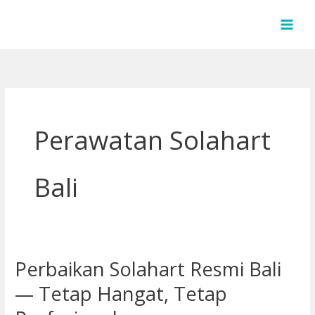
Lewati
ke
konten
Perawatan Solahart
Bali
Perbaikan Solahart Resmi Bali
Perbaikan
Solahart
— Tetap Hangat, Tetap
Resmi