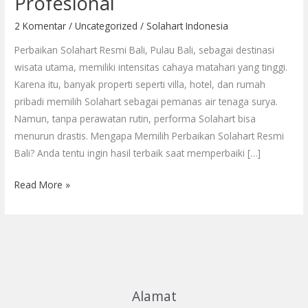
Profesional
Bali
—
2 Komentar
/
Uncategorized
/
Solahart Indonesia
Tetap
Perbaikan Solahart Resmi Bali, Pulau Bali, sebagai destinasi
Hangat,
wisata utama, memiliki intensitas cahaya matahari yang tinggi.
Tetap
Karena itu, banyak properti seperti villa, hotel, dan rumah
Profesional
pribadi memilih Solahart sebagai pemanas air tenaga surya.
Namun, tanpa perawatan rutin, performa Solahart bisa
menurun drastis. Mengapa Memilih Perbaikan Solahart Resmi
Bali? Anda tentu ingin hasil terbaik saat memperbaiki […]
Read More »
Alamat