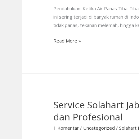
Solahart
Pendahuluan: Ketika Air Panas Tiba-Tiba
dan
ini sering terjadi di banyak rumah di I
Kapan
tidak panas, tekanan melemah, hingga keb
Harus
Read More »
Menghubunginya?
Service Solahart J
Service
Solahart
dan Profesional
Jabodetabek
Resmi:
1 Komentar
/
Uncategorized
/
Solahart 
Layanan