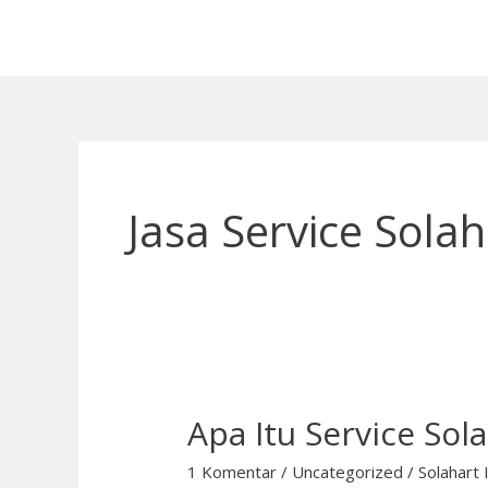
Lewati
ke
konten
Jasa Service Sola
Apa Itu Service So
Apa
Itu
1 Komentar
/
Uncategorized
/
Solahart 
Service