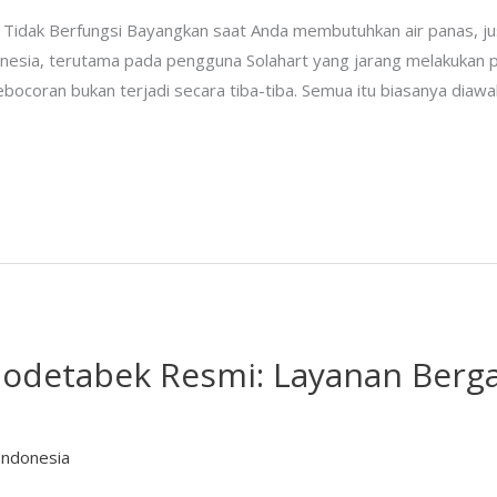
 Tidak Berfungsi Bayangkan saat Anda membutuhkan air panas, justr
ndonesia, terutama pada pengguna Solahart yang jarang melakukan 
ocoran bukan terjadi secara tiba-tiba. Semua itu biasanya diawali
abodetabek Resmi: Layanan Berga
Indonesia