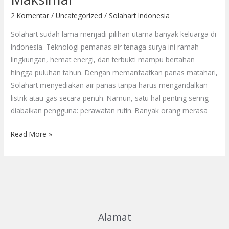
Jadwal
2 Komentar
/
Uncategorized
/
Solahart Indonesia
Lengkapnya
di
Solahart sudah lama menjadi pilihan utama banyak keluarga di
Sini!
Indonesia. Teknologi pemanas air tenaga surya ini ramah
Biar
lingkungan, hemat energi, dan terbukti mampu bertahan
Awet
hingga puluhan tahun. Dengan memanfaatkan panas matahari,
&
Solahart menyediakan air panas tanpa harus mengandalkan
Maksimal
listrik atau gas secara penuh. Namun, satu hal penting sering
diabaikan pengguna: perawatan rutin. Banyak orang merasa
Read More »
Alamat