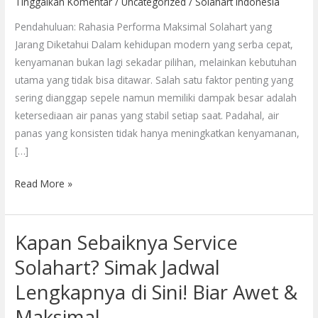
Tinggalkan Komentar
/
Uncategorized
/
Solahart Indonesia
yang
Ideal
Pendahuluan: Rahasia Performa Maksimal Solahart yang
untuk
Jarang Diketahui Dalam kehidupan modern yang serba cepat,
Performa
kenyamanan bukan lagi sekadar pilihan, melainkan kebutuhan
Maksimal
utama yang tidak bisa ditawar. Salah satu faktor penting yang
sering dianggap sepele namun memiliki dampak besar adalah
ketersediaan air panas yang stabil setiap saat. Padahal, air
panas yang konsisten tidak hanya meningkatkan kenyamanan,
[…]
Read More »
Kapan Sebaiknya Service
Kapan
Sebaiknya
Solahart? Simak Jadwal
Service
Lengkapnya di Sini! Biar Awet &
Solahart?
Simak
Maksimal