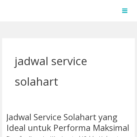
Lewati
ke
konten
jadwal service
solahart
Jadwal Service Solahart yang
Jadwal
Service
Ideal untuk Performa Maksimal
Solahart