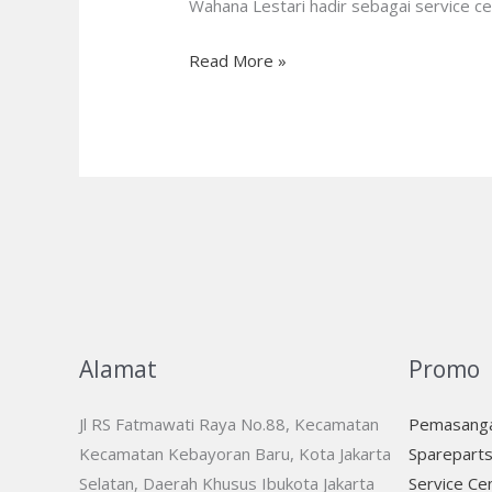
Resmi
Wahana Lestari hadir sebagai service c
&
Read More »
Terpercaya!
Alamat
Promo
Jl RS Fatmawati Raya No.88, Kecamatan
Pemasanga
Kecamatan Kebayoran Baru, Kota Jakarta
Spareparts
Selatan, Daerah Khusus Ibukota Jakarta
Service Ce