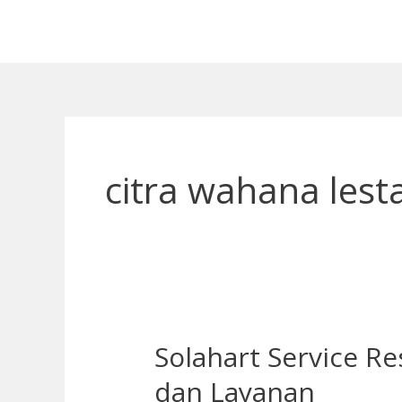
Lewati
ke
konten
citra wahana lesta
Solahart Service R
Solahart
Service
dan Layanan
Resmi