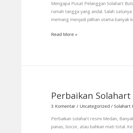
Jakarta
Mengapa Pusat Pelanggan Solahart Butuh
—
rumah tangga yang andal. Salah satunya 
Solusi
memang menjadi pilihan utama banyak ke
Kenyamanan
Read More »
Anda
Perbaikan Solahart
Perbaikan
Solahart
3 Komentar
/
Uncategorized
/
Solahart 
Resmi
Medan
Perbaikan solahart resmi Medan, Banya
— Teknisi
panas, bocor, atau bahkan mati total. Ke