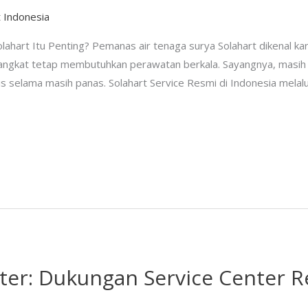
t Indonesia
ahart Itu Penting? Pemanas air tenaga surya Solahart dikenal ka
rangkat tetap membutuhkan perawatan berkala. Sayangnya, mas
vis selama masih panas. Solahart Service Resmi di Indonesia melal
ter: Dukungan Service Center R