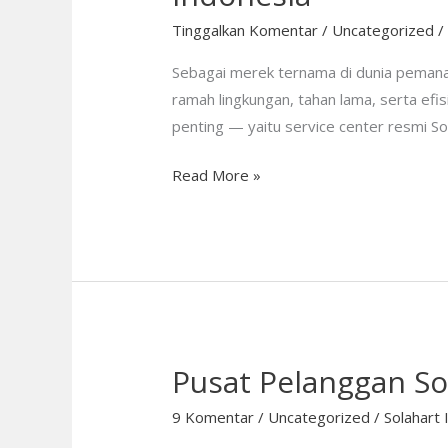
Heater:
Dukungan
Tinggalkan Komentar
/
Uncategorized
Service
Sebagai merek ternama di dunia pemanas
Center
ramah lingkungan, tahan lama, serta efi
Resmi
penting — yaitu service center resmi Sol
di
Seluruh
Read More »
Indonesia
Pusat Pelanggan So
Pusat
Pelanggan
9 Komentar
/
Uncategorized
/
Solahart 
Solahart