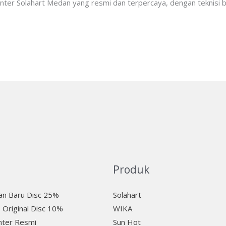
enter Solahart Medan yang resmi dan terpercaya, dengan teknisi 
Produk
n Baru Disc 25%
Solahart
 Original Disc 10%
WIKA
nter Resmi
Sun Hot