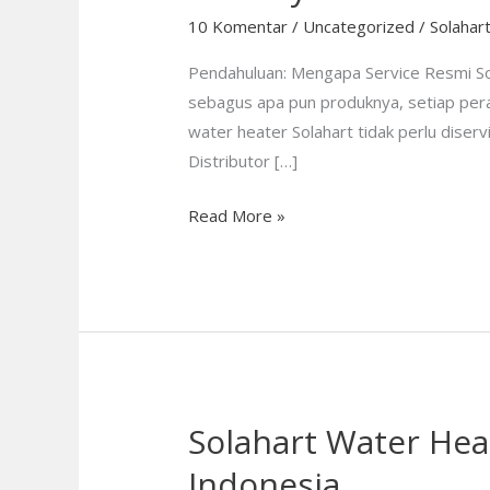
Indonesia:
10 Komentar
/
Uncategorized
/
Solahar
Panduan
Pendahuluan: Mengapa Service Resmi Sol
Lengkap
sebagus apa pun produknya, setiap pe
Lokasi,
water heater Solahart tidak perlu diser
Kontak,
Distributor […]
dan
Layanan
Read More »
Solahart Water Hea
Solahart
Water
Indonesia