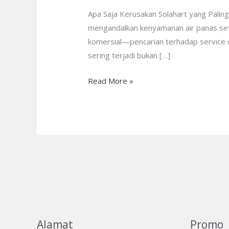
Solahart
Apa Saja Kerusakan Solahart yang Paling
yang
mengandalkan kenyamanan air panas seti
Paling
komersial—pencarian terhadap service c
Sering
sering terjadi bukan […]
Terjadi?
Read More »
Alamat
Promo