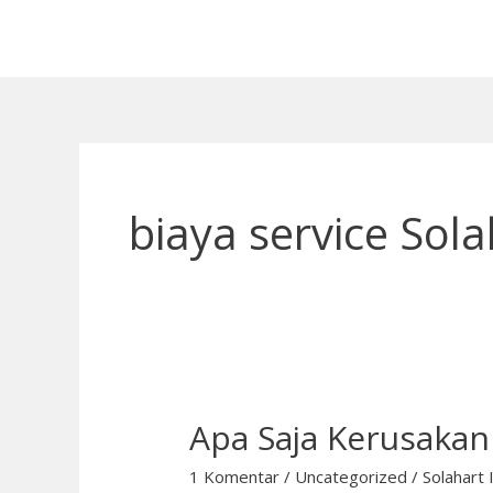
Lewati
ke
konten
biaya service Sol
Apa Saja Kerusakan 
Apa
Saja
1 Komentar
/
Uncategorized
/
Solahart 
Kerusakan